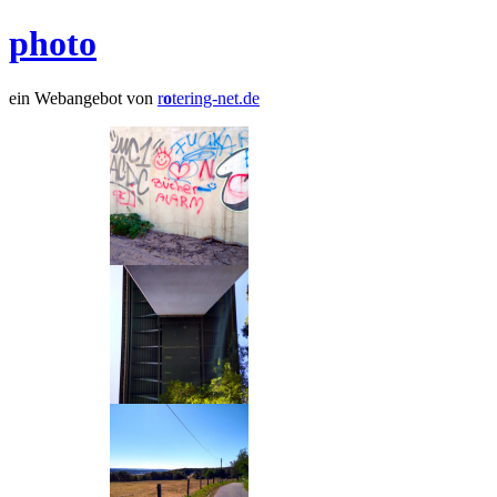
photo
ein Webangebot von
r
o
tering-net.de