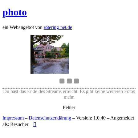
photo
ein Webangebot von
r
o
tering-net.de
Du hast das Ende des Streams erreicht. Es gibt keine weiteren Fotos
mehr.
Fehler
Impressum
–
Datenschutzerklärung
– Version: 1.0.40 – Angemeldet
als: Besucher –
