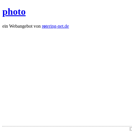
photo
ein Webangebot von
r
o
tering-net.de
D