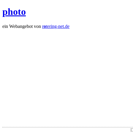
photo
ein Webangebot von
r
o
tering-net.de
D