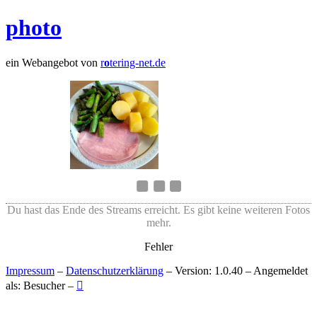
photo
ein Webangebot von
r
o
tering-net.de
Du hast das Ende des Streams erreicht. Es gibt keine weiteren Fotos
mehr.
Fehler
Impressum
–
Datenschutzerklärung
– Version: 1.0.40 – Angemeldet
als: Besucher –
