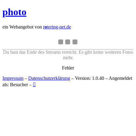
photo
ein Webangebot von
r
o
tering-net.de
Du hast das Ende des Streams erreicht. Es gibt keine weiteren Fotos
mehr.
Fehler
Impressum
–
Datenschutzerklärung
– Version: 1.0.40 – Angemeldet
als: Besucher –
