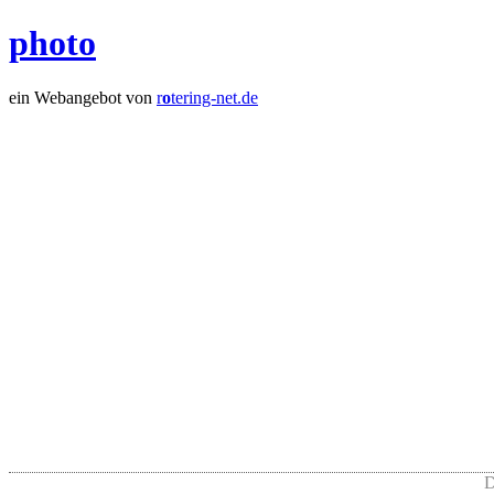
photo
ein Webangebot von
r
o
tering-net.de
D