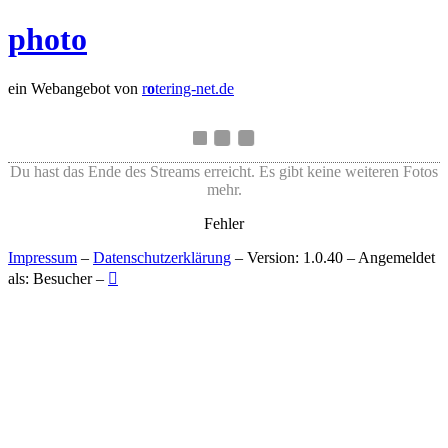
photo
ein Webangebot von
r
o
tering-net.de
Du hast das Ende des Streams erreicht. Es gibt keine weiteren Fotos
mehr.
Fehler
Impressum
–
Datenschutzerklärung
– Version: 1.0.40 – Angemeldet
als: Besucher –
