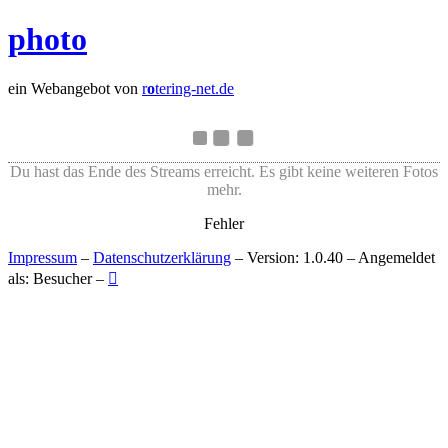
photo
ein Webangebot von
r
o
tering-net.de
Du hast das Ende des Streams erreicht. Es gibt keine weiteren Fotos
mehr.
Fehler
Impressum
–
Datenschutzerklärung
– Version: 1.0.40 – Angemeldet
als: Besucher –
