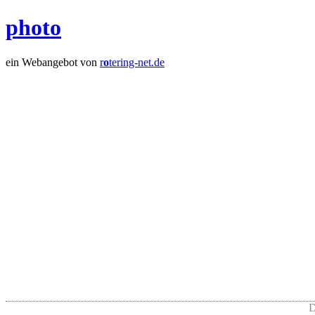
photo
ein Webangebot von
r
o
tering-net.de
D