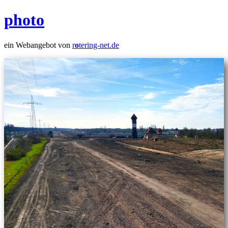
photo
ein Webangebot von
r
o
tering-net.de