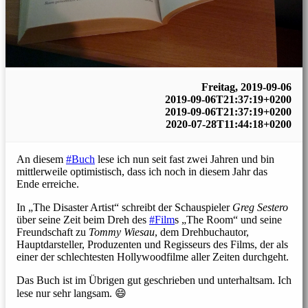
Freitag, 2019-09-06
2019-09-06T21:37:19+0200
2019-09-06T21:37:19+0200
2020-07-28T11:44:18+0200
An diesem
#Buch
lese ich nun seit fast zwei Jahren und bin
mittlerweile optimistisch, dass ich noch in diesem Jahr das
Ende erreiche.
In „The Disaster Artist“ schreibt der Schauspieler
Greg Sestero
über seine Zeit beim Dreh des
#Film
s „The Room“ und seine
Freundschaft zu
Tommy Wiesau
, dem Drehbuchautor,
Hauptdarsteller, Produzenten und Regisseurs des Films, der als
einer der schlechtesten Hollywoodfilme aller Zeiten durchgeht.
Das Buch ist im Übrigen gut geschrieben und unterhaltsam. Ich
lese nur sehr langsam. 😄