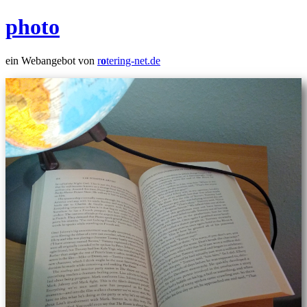
photo
ein Webangebot von
r
o
tering-net.de