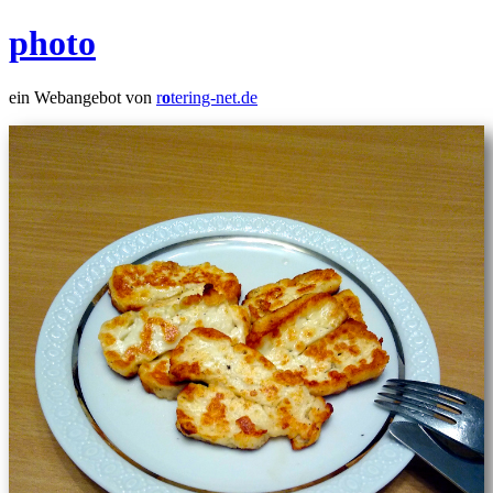
photo
ein Webangebot von
r
o
tering-net.de